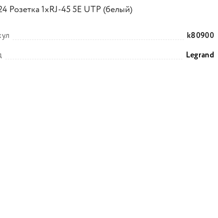
24 Розетка 1хRJ-45 5E UTP (белый)
кул
k80900
д
Legrand