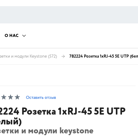
О НАС
зетки и модули Keystone
(572)
782224 Розетка 1хRJ-45 5E UTP (бе
Оставить отзыв
2224 Розетка 1хRJ-45 5E UTP
елый)
етки и модули keystone