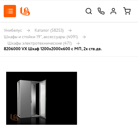
Унибелус
Каталог
(58253)
Шкафы и стойки 19", аксессуары
(4091)
Шкафы электротехнические
(471)
8206000 VX Шкаф 1200x2000x600 с МП, 2х ств.дв.