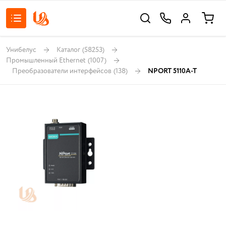
Унибелус
Каталог
(58253)
Промышленный Ethernet
(1007)
Преобразователи интерфейсов
(138)
NPORT 5110A-T