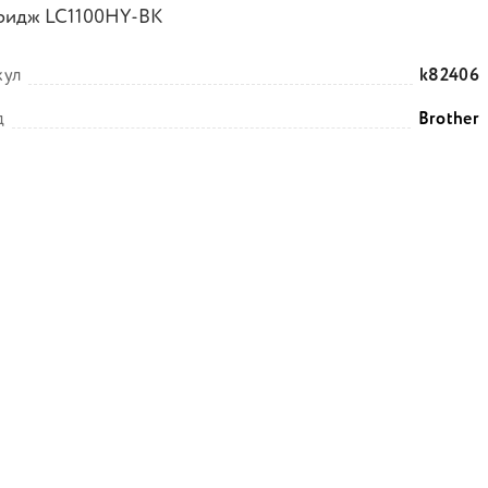
ридж LC1100HY-BK
кул
k82406
д
Brother