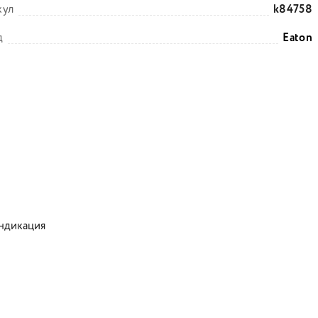
кул
k84758
д
Eaton
ндикация