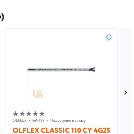
)
OLFLEX
•
k69499
•
Недоступно к заказу
Ea
OLFLEX CLASSIC 110 CY 4G25
D