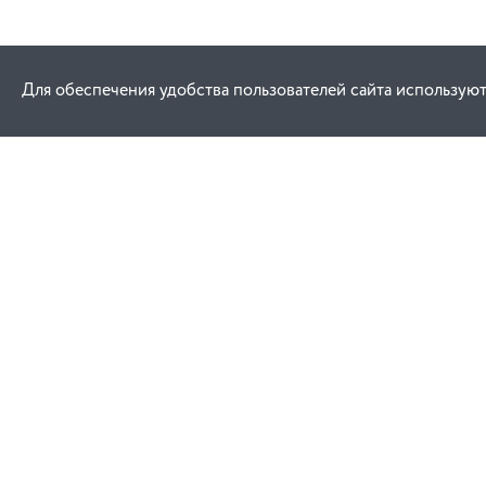
Для обеспечения удобства пользователей сайта используют
Как купить
Услуги
Заказ
Договор публич
Оплата
Проектировани
Доставка
Монтаж