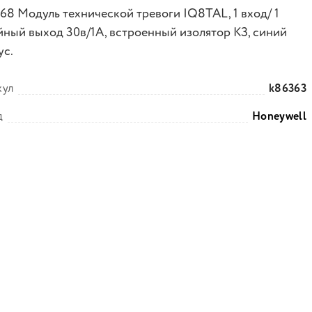
68 Модуль технической тревоги IQ8TAL, 1 вход/ 1
йный выход 30в/1А, встроенный изолятор КЗ, синий
ус.
кул
k86363
д
Honeywell