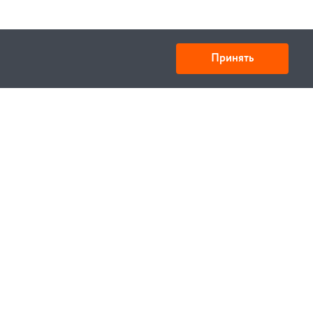
Принять
ООО «Спецтехника» ИНН 6730028909 КПП
673001001
Юридический адрес: 214000,г. Смоленск,
ул.Октябрьской революции 9, корп.1 кв.405