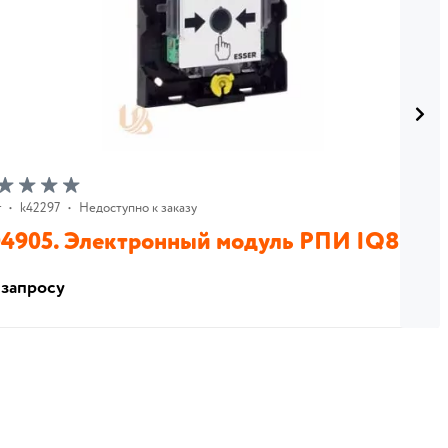
r
•
k42297
•
Недоступно к заказу
4905. Электронный модуль РПИ IQ8МС
 запросу