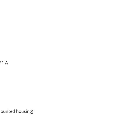
 1 A
mounted housing)