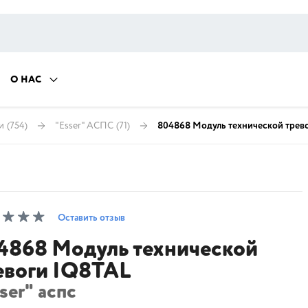
О НАС
и
(754)
"Esser" АСПС
(71)
804868 Модуль технической трев
Оставить отзыв
4868 Модуль технической
евоги IQ8TAL
ser" аспс