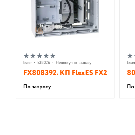
Esser
•
k38026
•
Недоступно к заказу
Esse
FX808392. КП FlexES FX2
80
По запросу
По