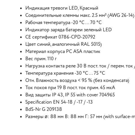
Индикация тревоги LED, Красный
Соединительные клеммы макс. 2.5 мм² (AWG 26-14)
Рабочая температура -20 °C ... 70 °C
Индикатор заряда батареи зеленый LED
CE сертификат 0786-CPD-20792
Цвет синий, аналогичный RAL 5015)
Материал корпуса PC ASA пластик
Вес прим. 110 г
Нагрузка контакта реле 30 В пост. ток / перем. ток /
Температура хранения -30 °C ... 75 °C
Отн. Влажность воздуха < 95 % (без конденсата)
Ток покоя при 19 В пост. ток прим. 45 мкA
Вид защиты IP 43, IP 55 with cover 704965
Specification EN 54-18 / -17 / -13
ВdS-Nr G 209138
Размеры ø: 88 мм В: 88 мм Г: 57 мм (with surface-