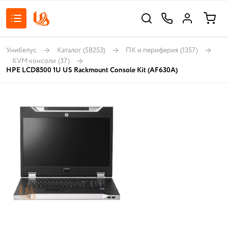
Унибелус
Каталог
(58253)
ПК и периферия
(1357)
KVM консоли
(37)
HPE LCD8500 1U US Rackmount Console Kit (AF630A)