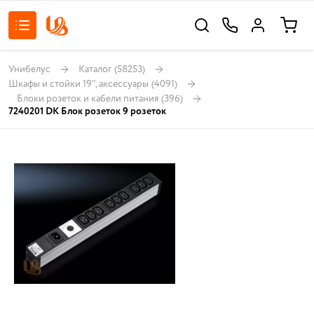
Унибелус
Каталог
(58253)
Шкафы и стойки 19", аксессуары
(4091)
Блоки розеток и кабели питания
(396)
7240201 DK Блок розеток 9 розеток