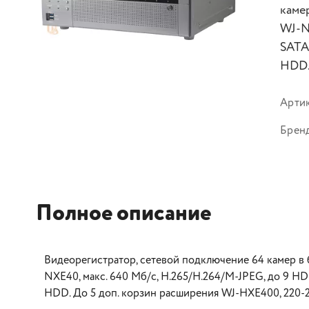
каме
WJ-N
SATA
HDD.
Арти
Брен
Полное описание
Видеорегистратор, сетевой подключение 64 камер в 
NXE40, макс. 640 Мб/c, H.265/H.264/M-JPEG, до 9 H
HDD. До 5 доп. корзин расширения WJ-HXE400, 220-