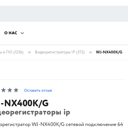
О НАС
ры и ПО
(1236)
Видеорегистраторы IP
(372)
WJ-NX400K/G
Оставить отзыв
-NX400K/G
деорегистраторы ip
орегистратор WJ-NX400K/G сетевой подключение 64