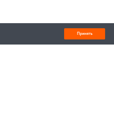
Принять
ООО «Спецтехника» ИНН 6730028909 КПП
673001001