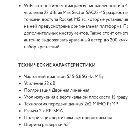
WiFi антенна имеет диаграмму направленности в 
усиления 22 dBi. airMax Sector 5AC22-45 разрабо
точками доступа Rocket M5 ac, которые устанавли
на ней предусмотрена оригинальная платформа. П
дополнительных инструментов. Также стоит отмет
антенне выдерживать ураганный ветер до 200 км/ч
набор креплений.
ТЕХНИЧЕСКИЕ ХАРАКТЕРИСТИКИ
Частотный диапазон 5.15-5.85GHz. МГц
Усиление 22 dBi
Поляризация Двойная линейная
Угол излучения в вертикальной плоскости 15 град
Технология передачи данных 2х2 MIMO PtMP
Разъем 2 x RP-SMA
Поляризация вертикальная/горизонтальная
Ширина развертки 45°