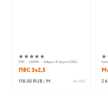
РЭК
•
k36594
•
Забрать 31 августа 2026 г.
Iron
ПВС 3х2,5
Ma
118.00 RUB
/
М
2 
без НДС