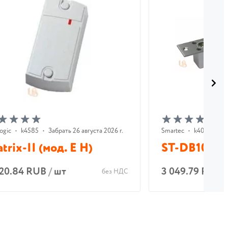
logic
•
k4585
•
Забрать 26 августа 2026 г.
Smartec
•
k40937
•
З
trix-II (мод. E H)
ST-DB100M
620.84 RUB
/
шт
3 049.79 RUB
без НДС