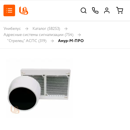
Унибелус
Каталог
(58253)
Адресные системы сигнализации
(754)
"Стрелец" АСПС
(319)
Амур-М-ПРО