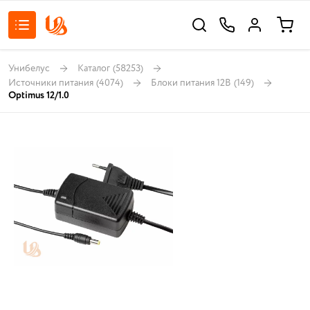
Унибелус
Каталог
(58253)
Источники питания
(4074)
Блоки питания 12В
(149)
Optimus 12/1.0