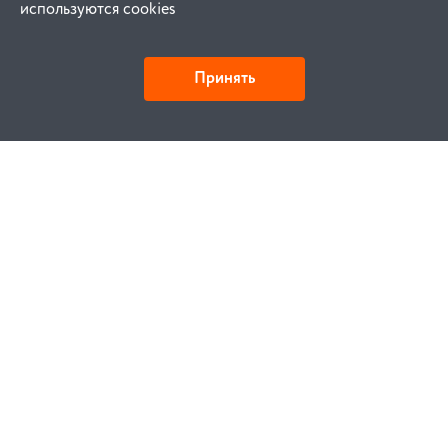
используются cookies
Принять
Как купить
Заказ
Оплата
Доставка
Гарантия
Замена и возврат
Услуги
Договор публичной оферты