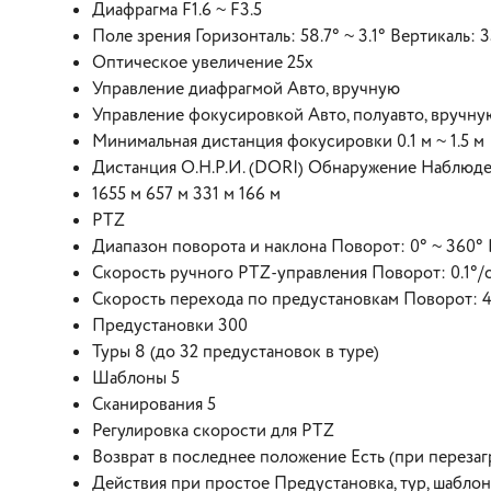
Диафрагма F1.6 ~ F3.5
Поле зрения Горизонталь: 58.7° ~ 3.1° Вертикаль: 33
Оптическое увеличение 25x
Управление диафрагмой Авто, вручную
Управление фокусировкой Авто, полуавто, вручну
Минимальная дистанция фокусировки 0.1 м ~ 1.5 м
Дистанция О.Н.Р.И. (DORI) Обнаружение Наблюд
1655 м 657 м 331 м 166 м
PTZ
Диапазон поворота и наклона Поворот: 0° ~ 360° Н
Скорость ручного PTZ-управления Поворот: 0.1°/c 
Скорость перехода по предустановкам Поворот: 4
Предустановки 300
Туры 8 (до 32 предустановок в туре)
Шаблоны 5
Сканирования 5
Регулировка скорости для PTZ
Возврат в последнее положение Есть (при перезаг
Действия при простое Предустановка, тур, шаблон