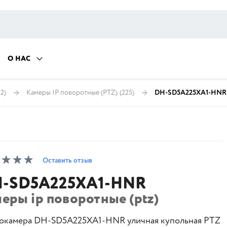
О НАС
2)
Камеры IP поворотные (PTZ)
(225)
DH-SD5A225XA1-HNR
Оставить отзыв
-SD5A225XA1-HNR
еры ip поворотные (ptz)
окамера DH-SD5A225XA1-HNR уличная купольная PTZ