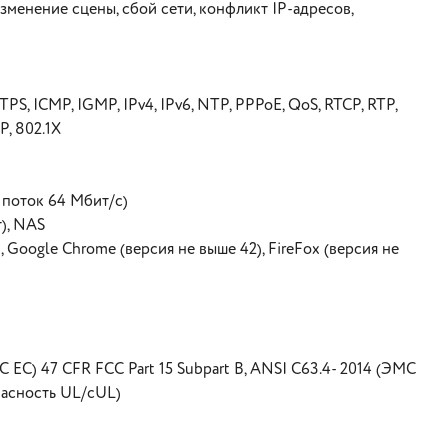
менение сцены, сбой сети, конфликт IP-адресов,
, ICMP, IGMP, IPv4, IPv6, NTP, PPPoE, QoS, RTCP, RTP,
P, 802.1X
поток 64 Мбит/с)
), NAS
, Google Chrome (версия не выше 42), FireFox (версия не
ЕС) 47 CFR FCC Part 15 Subpart B, ANSI C63.4- 2014 (ЭМС
пасность UL/сUL)