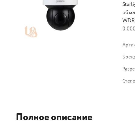
Star
объе
WDR(
0.00
Арти
Брен
Разр
Степе
Полное описание