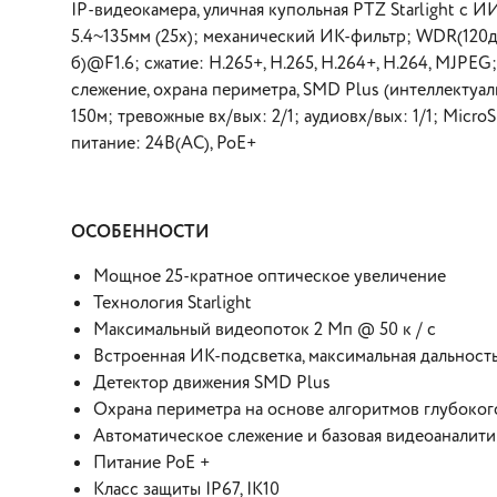
IP-видеокамера, уличная купольная PTZ Starlight с
5.4~135мм (25x); механический ИК-фильтр; WDR(120дБ
б)@F1.6; сжатие: H.265+, H.265, H.264+, H.264, MJP
слежение, охрана периметра, SMD Plus (интеллектуал
150м; тревожные вх/вых: 2/1; аудиовх/вых: 1/1; MicroS
питание: 24В(AC), PoE+
ОСОБЕННОСТИ
Мощное 25-кратное оптическое увеличение
Технология Starlight
Максимальный видеопоток 2 Мп @ 50 к / с
Встроенная ИК-подсветка, максимальная дальность
Детектор движения SMD Plus
Охрана периметра на основе алгоритмов глубоког
Автоматическое слежение и базовая видеоаналити
Питание PoE +
Класс защиты IP67, IK10