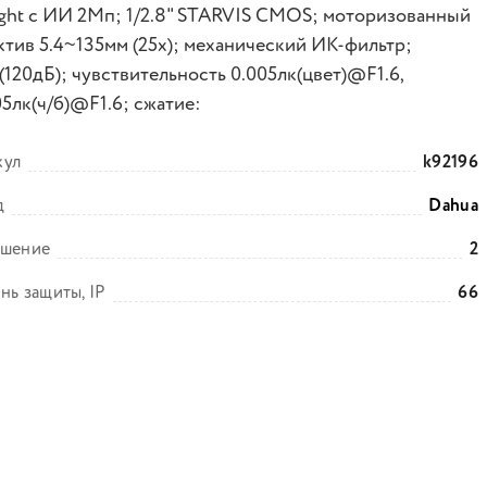
light с ИИ 2Mп; 1/2.8" STARVIS CMOS; моторизованный
ктив 5.4~135мм (25x); механический ИК-фильтр;
120дБ); чувствительность 0.005лк(цвет)@F1.6,
05лк(ч/б)@F1.6; сжатие:
кул
k92196
д
Dahua
ешение
2
нь защиты, IP
66