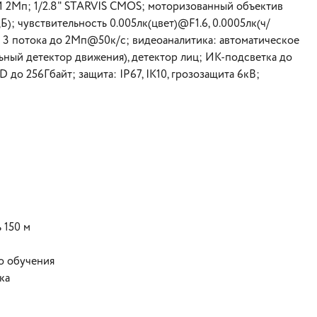
 ИИ 2Mп; 1/2.8" STARVIS CMOS; моторизованный объектив
); чувствительность 0.005лк(цвет)@F1.6, 0.0005лк(ч/
EG; 3 потока до 2Мп@50к/с; видеоаналитика: автоматическое
ьный детектор движения), детектор лиц; ИК-подсветка до
D до 256Гбайт; защита: IP67, IK10, грозозащита 6кВ;
 150 м
о обучения
ка