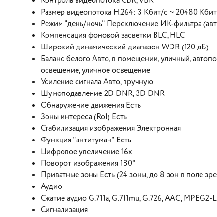
Контроль видеопотока CBR, VBR
Размер видеопотока H.264: 3 Кбит/с ~ 20480 Кбит
Режим "день/ночь" Переключение ИК-фильтра (авт
Компенсация фоновой засветки BLC, HLC
Широкий динамический диапазон WDR (120 дБ)
Баланс белого Авто, в помещении, уличный, автопо
освещение, уличное освещение
Усиление сигнала Авто, вручную
Шумоподавление 2D DNR, 3D DNR
Обнаружение движения Есть
Зоны интереса (RoI) Есть
Стабилизация изображения Электронная
Функция "антитуман" Есть
Цифровое увеличение 16x
Поворот изображения 180°
Приватные зоны Есть (24 зоны, до 8 зон в поле зре
Аудио
Сжатие аудио G.711a, G.711mu, G.726, AAC, MPEG2-Lay
Сигнализация