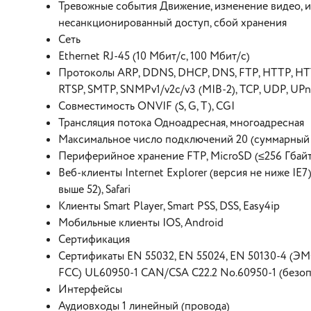
Тревожные события Движение, изменение видео, из
несанкционированный доступ, сбой хранения
Сеть
Ethernet RJ-45 (10 Мбит/с, 100 Мбит/с)
Протоколы ARP, DDNS, DHCP, DNS, FTP, HTTP, HTTPS
RTSP, SMTP, SNMPv1/v2c/v3 (MIB-2), TCP, UDP, UPn
Совместимость ONVIF (S, G, T), CGI
Трансляция потока Одноадресная, многоадресная
Максимальное число подключений 20 (суммарный 
Периферийное хранение FTP, MicroSD (≤256 Гбайт
Веб-клиенты Internet Explorer (версия не ниже IE7)
выше 52), Safari
Клиенты Smart Player, Smart PSS, DSS, Easy4ip
Мобильные клиенты IOS, Android
Сертификация
Сертификаты EN 55032, EN 55024, EN 50130-4 (ЭМС 
FCC) UL60950-1 CAN/CSA C22.2 No.60950-1 (безо
Интерфейсы
Аудиовходы 1 линейный (провода)