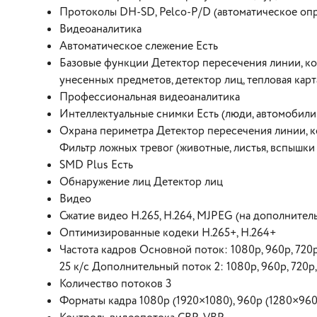
Протоколы DH-SD, Pelco-P/D (автоматическое оп
Видеоаналитика
Автоматическое слежение Есть
Базовые функции Детектор пересечения линии, ко
унесенных предметов, детектор лиц, тепловая карт
Профессиональная видеоаналитика
Интеллектуальные снимки Есть (люди, автомобили
Охрана периметра Детектор пересечения линии, ко
Фильтр ложных тревог (животные, листья, вспышки с
SMD Plus Есть
Обнаружение лиц Детектор лиц
Видео
Сжатие видео H.265, H.264, MJPEG (на дополнител
Оптимизированные кодеки H.265+, H.264+
Частота кадров Основной поток: 1080p, 960p, 720p 
25 к/с Дополнительный поток 2: 1080p, 960p, 720p, 
Количество потоков 3
Форматы кадра 1080p (1920×1080), 960p (1280×960),