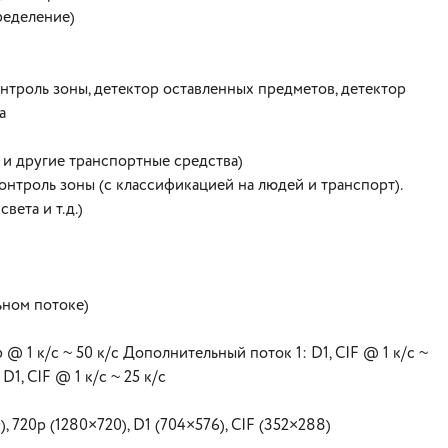
ределение)
нтроль зоны, детектор оставленных предметов, детектор
а
 и другие транспортные средства)
нтроль зоны (с классификацией на людей и транспорт).
вета и т.д.)
ьном потоке)
@ 1 к/с ~ 50 к/с Дополнительный поток 1: D1, CIF @ 1 к/с ~
D1, CIF @ 1 к/с ~ 25 к/с
 720p (1280×720), D1 (704×576), CIF (352×288)