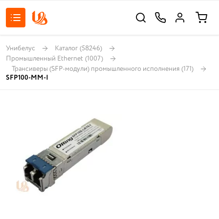
Унибелус
Каталог
(58246)
Промышленный Ethernet
(1007)
Трансиверы (SFP-модули) промышленного исполнения
(171)
SFP100-MM-I