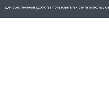
Для обеспечения удобства пользователей сайта используют
Как купить
Услуги
Заказ
Договор публич
Оплата
Проектировани
Доставка
Монтаж
Гарантия
Обучение техни
эксплуатации