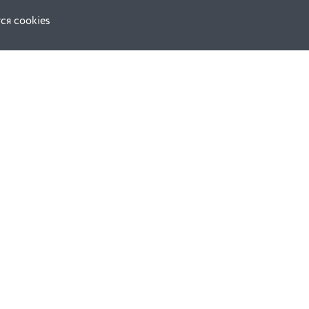
ся cookies
Наши соц. сети:
ной оферты
Facebook
е
Instagram
ВКонтакте
ческой