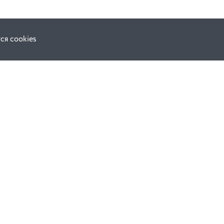
ся cookies
Наши соц. сети:
ной оферты
Facebook
е
Instagram
ВКонтакте