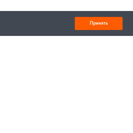
Принять
ООО «Спецтехника» ИНН 6730028909 КПП
673001001
Юридический адрес: 214000,г. Смоленск,
ул.Октябрьской революции 9, корп.1 кв.405