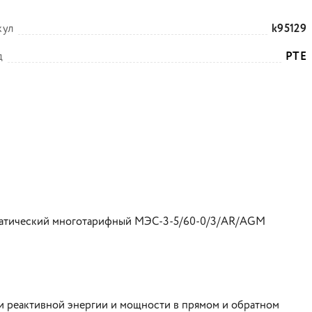
кул
k95129
д
РТЕ
статический многотарифный МЭС-3-5/60-0/3/AR/AGM
и реактивной энергии и мощности в прямом и обратном