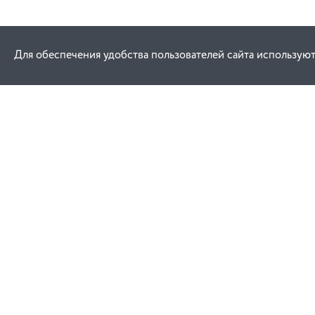
Для обеспечения удобства пользователей сайта используют
Как купить
Услуги
Заказ
Договор публич
Оплата
Проектировани
Доставка
Монтаж