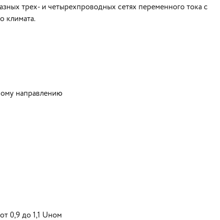
азных трех- и четырехпроводных сетях переменного тока с
го климата.
дному направлению
т 0,9 до 1,1 Uном