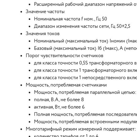
Расширенный рабочий диапазон напряжений от 
Значение частоты
Номинальная частота f ном., Гц 50
Диапазон изменения частоты сети, Гц 50±2,5
Значения токов
Номинальный (максимальный ток) Iномин (Iмак
Базовый (максимальный ток) Iб (Iмакс), А (не
Порог чувствительности счетчиков
для класса точности 0,5S трансформаторного 
для класса точности 1 трансформаторного вкл
для класса точности 1 непосредственного вклю
Мощность, потребляемая счетчиками
Мощность, потребляемая параллельной цепью:
полная, В.А, не более 8
активная, Вт, не более 6
Полная мощность, потребляемая последовательн
Мощность, потребляемая встроенными модулями
Многотарифный режим измерений поддерживает:
количество тарифов от 1 до 4