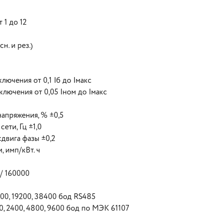
 1 до 12
н. и рез.)
лючения от 0,1 Iб до Iмакс
лючения от 0,05 Iном до Iмакс
апряжения, % ±0,5
ети, Гц ±1,0
двига фазы ±0,2
 имп/кВт. ч
/ 160000
00, 19200, 38400 бод RS485
0, 2400, 4800, 9600 бод по МЭК 61107