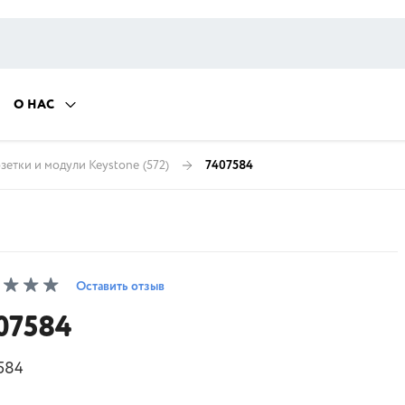
О НАС
зетки и модули Keystone
(572)
7407584
Оставить отзыв
07584
584