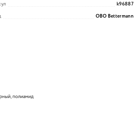
кул
k96887
д
OBO Bettermann
ерный, полиамид