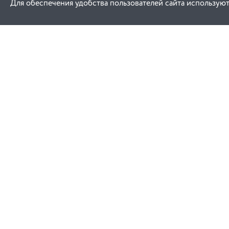
Для обеспечения удобства пользователей сайта используют
Как купить
Услуги
Заказ
Договор публич
Оплата
Проектировани
Доставка
Монтаж
Гарантия
Обучение техни
эксплуатации
Замена и возврат
Ремонт