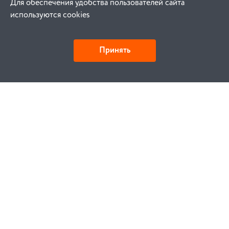
Для обеспечения удобства пользователей сайта
используются cookies
Принять
Детали и действия
Как купить
Заказ
Оплата
Доставка
Гарантия
Замена и возврат
Услуги
Договор публичной оферты