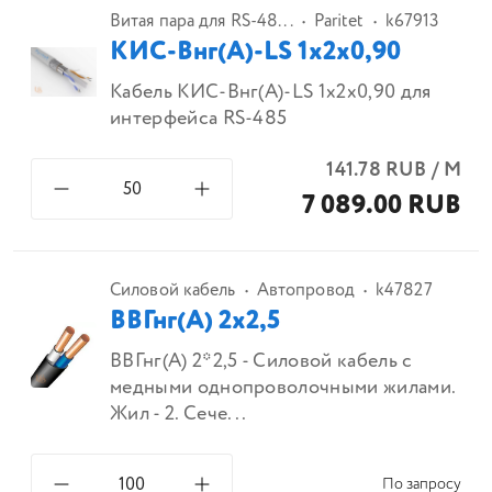
Витая пара для RS-48...
Paritet
k67913
КИС-Внг(А)-LS 1х2х0,90
Кабель КИС-Внг(А)-LS 1х2х0,90 для
интерфейса RS-485
141.78
RUB
/
М
7 089.00 RUB
Силовой кабель
Автопровод
k47827
ВВГнг(А) 2х2,5
ВВГнг(А) 2*2,5 - Силовой кабель с
медными однопроволочными жилами.
Жил - 2. Сече...
По запросу