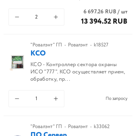
6 697.26
RUB
/
шт
13 394.52 RUB
"Ровалэнт" ГП
Ровалэнт
k18527
КСО
КСО - Контроллер сектора охраны
ИСО "777". КСО осуществляет прием,
обработку, пр...
По запросу
"Ровалэнт" ГП
Ровалэнт
k33062
ПО Сервер