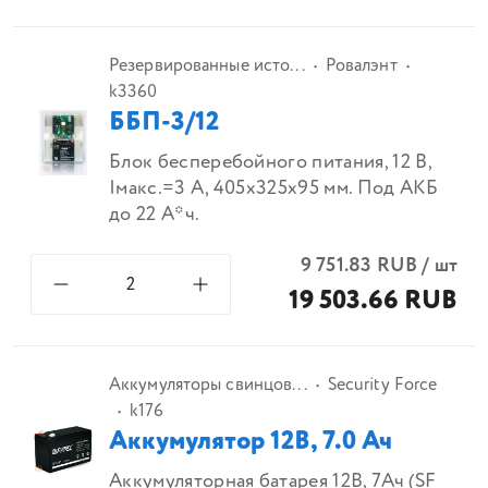
Резервированные исто...
Ровалэнт
k3360
ББП-3/12
Блок бесперебойного питания, 12 В,
Iмакс.=3 А, 405х325х95 мм. Под АКБ
до 22 А*ч.
9 751.83
RUB
/
шт
19 503.66 RUB
Аккумуляторы свинцов...
Security Force
k176
Аккумулятор 12В, 7.0 Ач
Аккумуляторная батарея 12В, 7Ач (SF