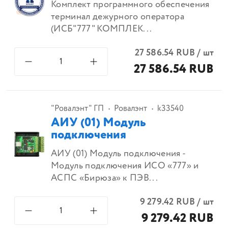
Комплект программного обеспечения
терминал дежурного оператора
(ИСБ"777" КОМПЛЕК...
27 586.54
RUB
/
шт
27 586.54 RUB
"Ровалэнт" ГП
Ровалэнт
k33540
АИУ (01) Модуль
подключения
АИУ (01) Модуль подключения -
Модуль подключения ИСО «777» и
АСПС «Бирюза» к ПЭВ...
9 279.42
RUB
/
шт
9 279.42 RUB