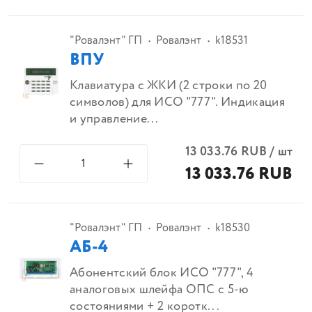
"Ровалэнт" ГП
Ровалэнт
k18531
ВПУ
Клавиатура с ЖКИ (2 строки по 20
символов) для ИСО "777". Индикация
и управление...
13 033.76
RUB
/
шт
13 033.76 RUB
"Ровалэнт" ГП
Ровалэнт
k18530
АБ-4
Абонентский блок ИСО "777", 4
аналоговых шлейфа ОПС с 5-ю
состояниями + 2 коротк...