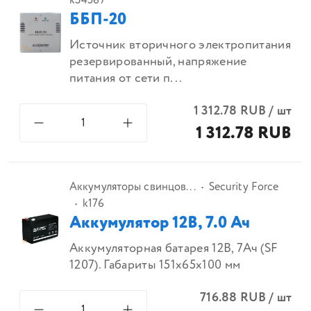
k34567
ББП-20
Источник вторичного электропитания
резервированный, напряжение
питания от сети п...
1 312.78
RUB
/
шт
1 312.78 RUB
Аккумуляторы свинцов...
Security Force
k176
Аккумулятор 12В, 7.0 Ач
Аккумуляторная батарея 12В, 7Ач (SF
1207). Габариты 151x65x100 мм
716.88
RUB
/
шт