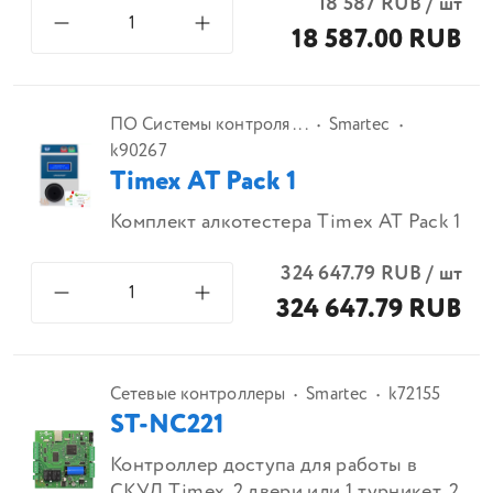
18 587
RUB
/
шт
18 587.00 RUB
ПО Системы контроля ...
Smartec
k90267
Timex AT Pack 1
Комплект алкотестера Timex AT Pack 1
324 647.79
RUB
/
шт
324 647.79 RUB
Сетевые контроллеры
Smartec
k72155
ST-NC221
Контроллер доступа для работы в
СКУД Timex. 2 двери или 1 турникет, 2