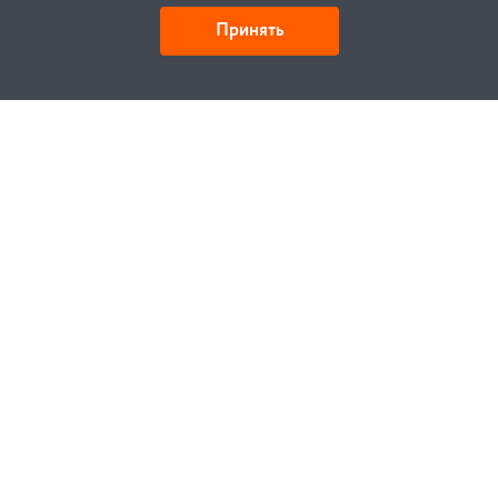
Принять
Детали и действия
Как купить
Заказ
Оплата
Доставка
Гарантия
Замена и возврат
Услуги
Договор публичной оферты
Проектирование
Монтаж