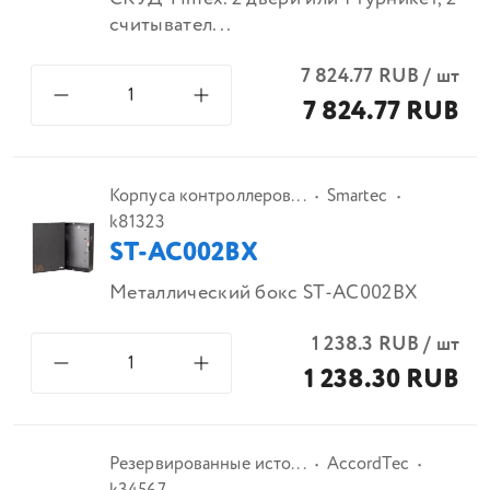
считывател...
7 824.77
RUB
/
шт
7 824.77 RUB
Корпуса контроллеров...
Smartec
k81323
ST-AC002BX
Металлический бокс ST-AC002BX
1 238.3
RUB
/
шт
1 238.30 RUB
Резервированные исто...
AccordTec