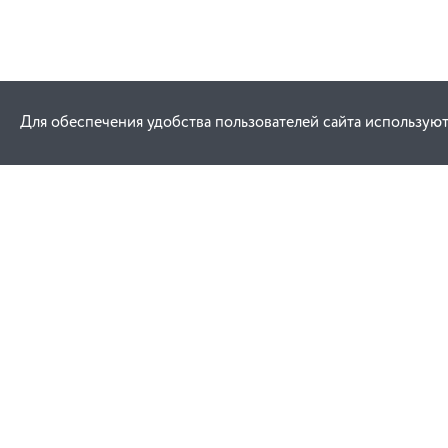
Для обеспечения удобства пользователей сайта используют
Как купить
Услуги
Заказ
Договор публич
Оплата
Проектировани
Доставка
Монтаж
Гарантия
Обучение техни
эксплуатации
Замена и возврат
Ремонт